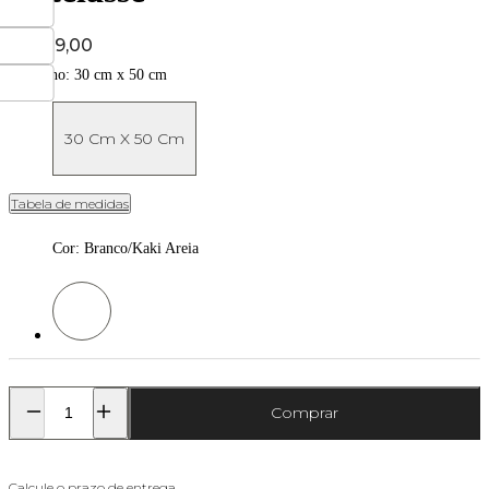
Price:
R$ 139,00
Tamanho:
30 cm x 50 cm
30 Cm X 50 Cm
Tabela de medidas
Cor
:
Branco/Kaki Areia
Cor: Branco/Kaki Areia
Comprar
Calcule o prazo de entrega