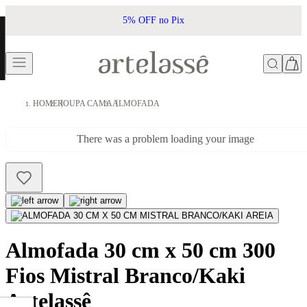
FF no Pix
Frete Grátis acima de
HOME
ROUPA CAMA
ALMOFADA
There was a problem loading your image
Almofada 30 cm x 50 cm 300
Fios Mistral Branco/Kaki
Artelassê