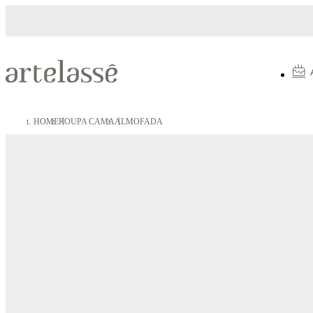
10X sem juros
5% OFF no Pix
HOME
ROUPA CAMA
ALMOFADA