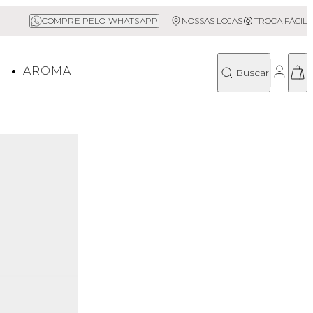
Sale até 50% Off
COMPRE PELO WHATSAPP
NOSSAS LOJAS
TROCA FÁCIL
O
AROMA
Buscar