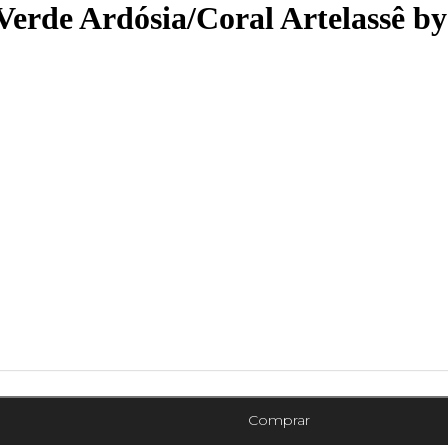
erde Ardósia/Coral Artelassê b
Comprar