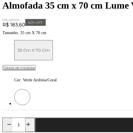
Almofada 35 cm x 70 cm Lume V
Original Price:
R$ 459,00
60
% OFF
Price:
R$ 183,60
Tamanho:
35 cm X 70 cm
35 Cm X 70 Cm
Tabela de medidas
Cor
:
Verde Ardósia/Coral
Cor: Verde Ardósia/Coral