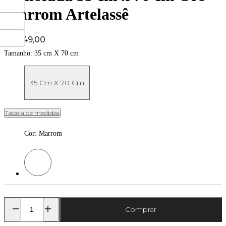
Marrom Artelassê
Price:
R$ 349,00
Tamanho:
35 cm X 70 cm
35 Cm X 70 Cm
Tabela de medidas
Cor
:
Marrom
Cor: Marrom
Comprar