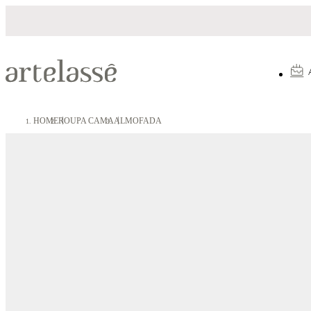
 até 10X sem juros
5% OFF no Pix
HOME
ROUPA CAMA
ALMOFADA