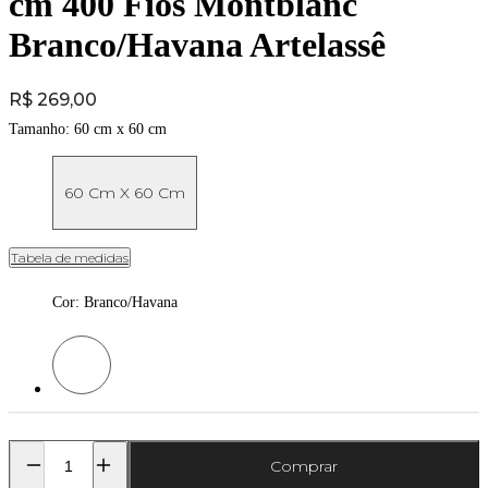
cm 400 Fios Montblanc
Branco/Havana Artelassê
Price:
R$ 269,00
Tamanho:
60 cm x 60 cm
60 Cm X 60 Cm
Tabela de medidas
Cor
:
Branco/Havana
Cor: Branco/Havana
Comprar