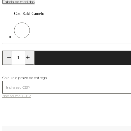
Tabela de medidas
Cor
:
Kaki Camelo
Cor: Kaki Camelo
Calcule o prazo de entrega
Não sei meu CEP