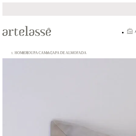
to em até 10X sem juros
5% OFF no Pix
HOME
ROUPA CAMA
CAPA DE ALMOFADA