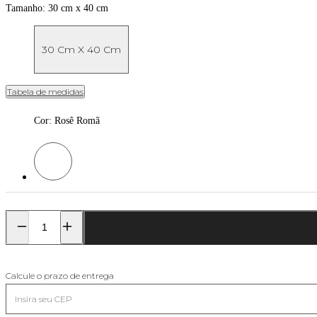
Tamanho:
30 cm x 40 cm
30 Cm X 40 Cm
Tabela de medidas
Cor
:
Rosê Romã
Cor: Rosê Romã
Calcule o prazo de entrega