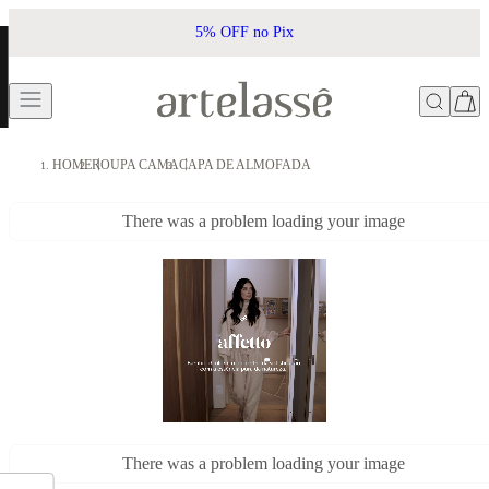
 Pix
Frete Grátis acima de R$500
HOME
ROUPA CAMA
CAPA DE ALMOFADA
There was a problem loading your image
There was a problem loading your image