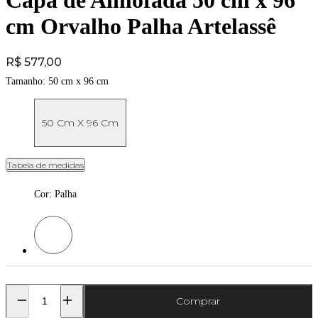
Capa de Almofada 50 cm x 96
cm Orvalho Palha Artelassê
Price:
R$ 577,00
Tamanho:
50 cm x 96 cm
50 Cm X 96 Cm
Tabela de medidas
Cor
:
Palha
Cor: Palha
Comprar