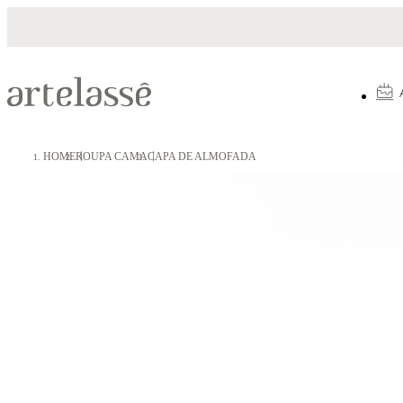
celamento em até 10X sem juros
5% OFF n
HOME
ROUPA CAMA
CAPA DE ALMOFADA