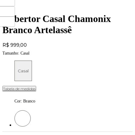
Cobertor Casal Chamonix
Branco Artelassê
Price:
R$ 999,00
Tamanho:
Casal
Casal
Tabela de medidas
Cor
:
Branco
Cor: Branco