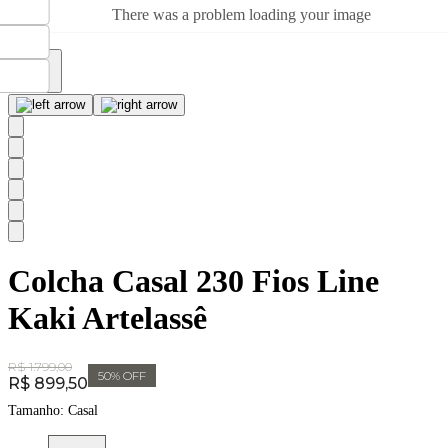
There was a problem loading your image
Colcha Casal 230 Fios Line
Kaki Artelassê
Original Price:
R$ 1.799,00
50
% OFF
Price:
R$ 899,50
Tamanho:
Casal