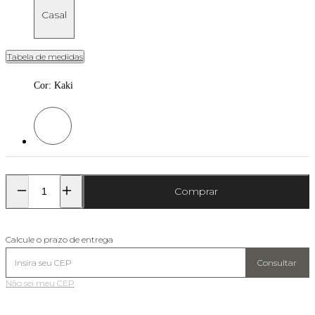
Casal
Tabela de medidas
Cor
:
Kaki
Cor: Kaki
Comprar
Calcule o prazo de entrega
Consultar
Não sei meu CEP