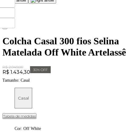
Colcha Casal 300 fios Selina
Matelada Off White Artelassê
Original Price:
R$ 2.049,00
30
% OFF
Price:
R$ 1.434,30
Tamanho:
Casal
Casal
Tabela de medidas
Cor
:
Off White