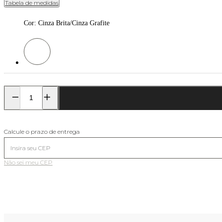
Tabela de medidas
Cor
:
Cinza Brita/Cinza Grafite
Cor: Cinza Brita/Cinza Grafite
Calcule o prazo de entrega
Não sei meu CEP