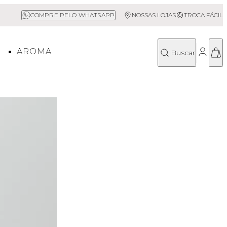
Frete Grátis acima de R$500*
Sal
COMPRE PELO WHATSAPP
NOSSAS LOJAS
TROCA FÁCIL
O
AROMA
Buscar