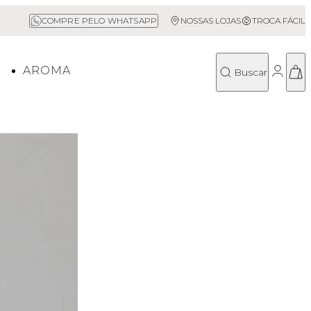
Frete Grátis acima de R$500*
Sal
COMPRE PELO WHATSAPP
NOSSAS LOJAS
TROCA FÁCIL
O
AROMA
Buscar