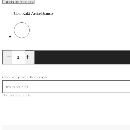
Tabela de medidas
Cor
:
Kaki Areia/Branco
Cor: Kaki Areia/Branco
Calcule o prazo de entrega
Não sei meu CEP