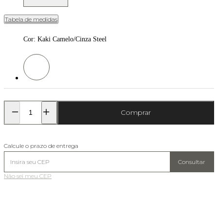
Tabela de medidas
Cor
:
Kaki Camelo/Cinza Steel
Cor: Kaki Camelo/Cinza Steel
Comprar
Calcule o prazo de entrega
Consultar
Não sei meu CEP