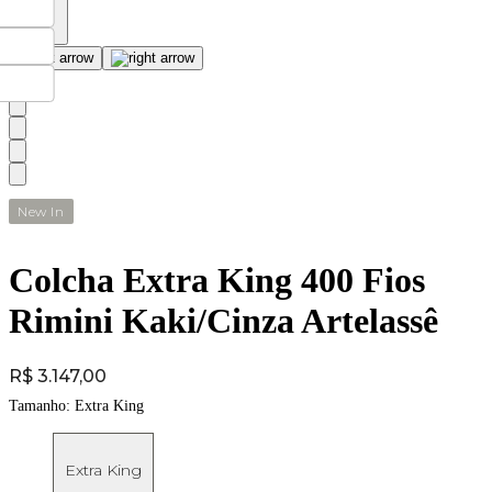
New In
Colcha Extra King 400 Fios
Rimini Kaki/Cinza Artelassê
Price:
R$ 3.147,00
Tamanho:
Extra King
Extra King