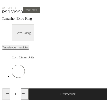
Original Price:
R$ 3.199,00
50
% OFF
Price:
R$ 1.599,50
Tamanho:
Extra King
Extra King
Tabela de medidas
Cor
:
Cinza Brita
Cor: Cinza Brita
Comprar