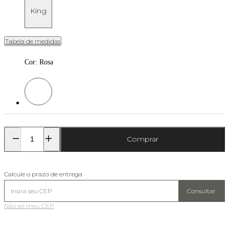
King
Tabela de medidas
Cor
:
Rosa
Cor: Rosa
Comprar
Calcule o prazo de entrega
Consultar
Não sei meu CEP