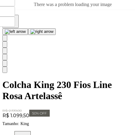
There was a problem loading your image
Colcha King 230 Fios Line
Rosa Artelassê
Original Price:
R$ 2.199,00
50
% OFF
Price:
R$ 1.099,50
Tamanho:
King