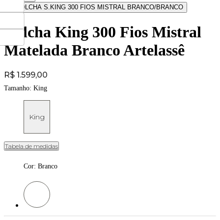
Colcha King 300 Fios Mistral
Matelada Branco Artelassê
Price:
R$ 1.599,00
Tamanho:
King
King
Tabela de medidas
Cor
:
Branco
Cor: Branco