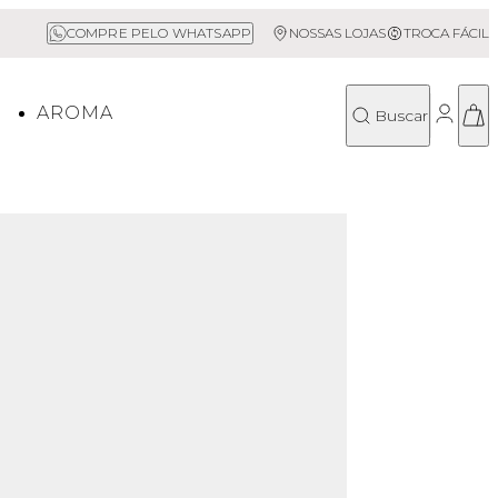
s acima de R$500*
Sale até 50% Off
COMPRE PELO WHATSAPP
NOSSAS LOJAS
TROCA FÁCIL
O
AROMA
Buscar