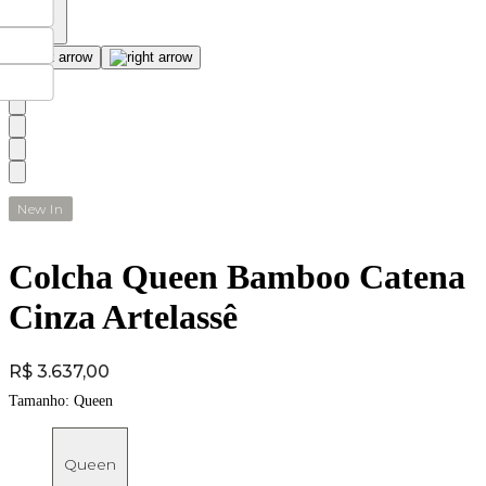
New In
Colcha Queen Bamboo Catena
Cinza Artelassê
Price:
R$ 3.637,00
Tamanho:
Queen
Queen