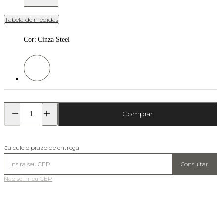
Tabela de medidas
Cor
:
Cinza Steel
Cor: Cinza Steel
Comprar
Calcule o prazo de entrega
Consultar
Não sei meu CEP