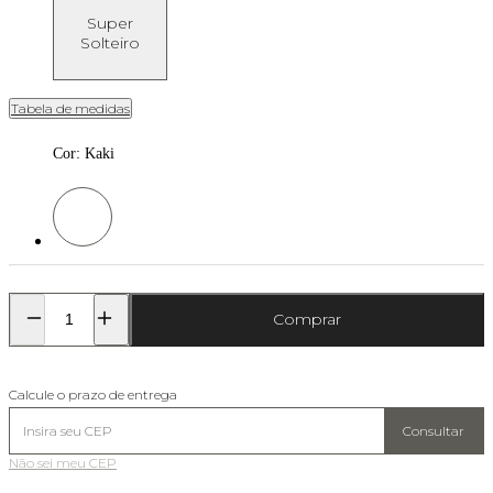
Super
Solteiro
Tabela de medidas
Cor
:
Kaki
Cor: Kaki
Comprar
Calcule o prazo de entrega
Consultar
Não sei meu CEP