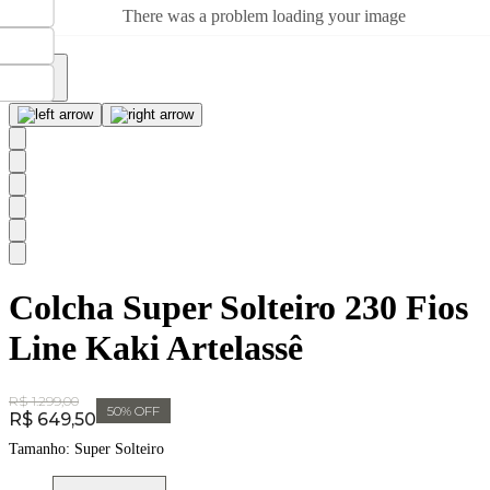
There was a problem loading your image
Colcha Super Solteiro 230 Fios
Line Kaki Artelassê
Original Price:
R$ 1.299,00
50
% OFF
Price:
R$ 649,50
Tamanho:
Super Solteiro