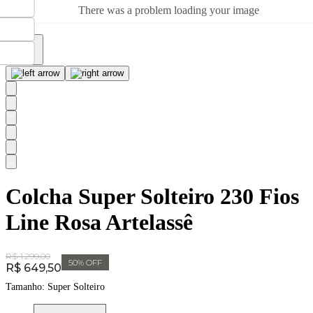
There was a problem loading your image
Colcha Super Solteiro 230 Fios
Line Rosa Artelassê
Original Price:
R$ 1.299,00
50
% OFF
Price:
R$ 649,50
Tamanho:
Super Solteiro