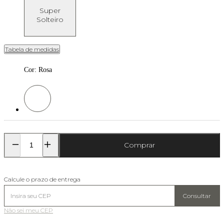
Super
Solteiro
Tabela de medidas
Cor
:
Rosa
Cor: Rosa
Comprar
Calcule o prazo de entrega
Consultar
Não sei meu CEP