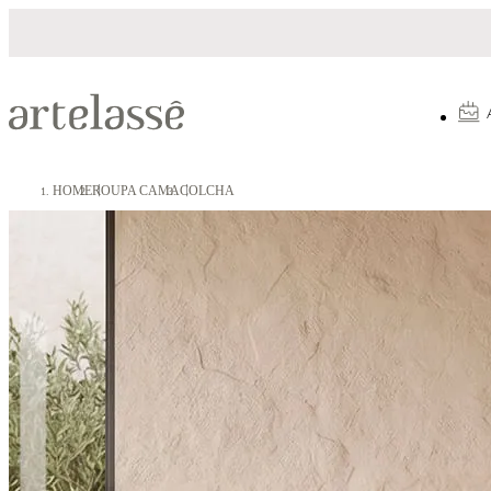
 em até 10X sem juros
5% OFF no Pix
HOME
ROUPA CAMA
COLCHA