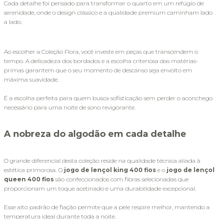
Cada detalhe foi pensado para transformar o quarto em um refúgio de 
serenidade, onde o design clássico e a qualidade premium caminham lado 
a lado.
Ao escolher a Coleção Flora, você investe em peças que transcendem o 
tempo. A delicadeza dos bordados e a escolha criteriosa das matérias-
primas garantem que o seu momento de descanso seja envolto em 
máxima suavidade. 
É a escolha perfeita para quem busca sofisticação sem perder o aconchego 
necessário para uma noite de sono revigorante.
A nobreza do algodão em cada detalhe
O grande diferencial desta coleção reside na qualidade técnica aliada à 
estética primorosa. O 
jogo de lençol king 400 fios
 e o 
jogo de lençol 
queen 400 fios
 são confeccionados com fibras selecionadas que 
proporcionam um toque acetinado e uma durabilidade excepcional. 
Esse alto padrão de fiação permite que a pele respire melhor, mantendo a 
temperatura ideal durante toda a noite.