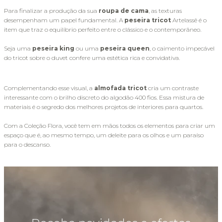
Para finalizar a produção da sua 
roupa de cama
, as texturas 
desempenham um papel fundamental. A 
peseira tricot
 Artelassê é o 
item que traz o equilíbrio perfeito entre o clássico e o contemporâneo. 
Seja uma 
peseira king
 ou uma 
peseira queen
, o caimento impecável 
do tricot sobre o duvet confere uma estética rica e convidativa.
Complementando esse visual, a 
almofada tricot
 cria um contraste 
interessante com o brilho discreto do algodão 400 fios. Essa mistura de 
materiais é o segredo dos melhores projetos de interiores para quartos. 
Com a Coleção Flora, você tem em mãos todos os elementos para criar um 
espaço que é, ao mesmo tempo, um deleite para os olhos e um paraíso 
para o descanso.