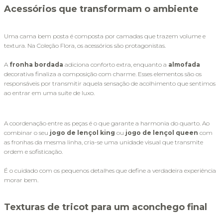
Acessórios que transformam o ambiente
Uma cama bem posta é composta por camadas que trazem volume e 
textura. Na Coleção Flora, os acessórios são protagonistas. 
A 
fronha bordada
 adiciona conforto extra, enquanto a 
almofada 
decorativa finaliza a composição com charme. Esses elementos são os 
responsáveis por transmitir aquela sensação de acolhimento que sentimos 
ao entrar em uma suíte de luxo.
A coordenação entre as peças é o que garante a harmonia do quarto. Ao 
combinar o seu 
jogo de lençol king
 ou 
jogo de lençol queen
 com 
as fronhas da mesma linha, cria-se uma unidade visual que transmite 
ordem e sofisticação. 
É o cuidado com os pequenos detalhes que define a verdadeira experiência 
morar bem.
Texturas de tricot para um aconchego final