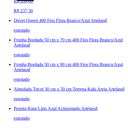
R$ 339,00
R$ 237,30
Duvet Queen 400 Fios Flora Branco/Azul Artelassê
esgotado
Fronha Bordada 50 cm x 70 cm 400 Fios Flora Branco/Azul
Artelassê
esgotado
Fronha Bordada 50 cm x 90 cm 400 Fios Flora Branco/Azul
Artelassê
esgotado
Almofada Tricot 30 cm x 50 cm Terrena Kaki Areia Artelassê
esgotado
Peseira King Lírio Azul Acinzentado Artelassê
esgotado