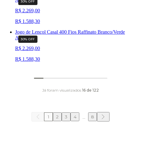
30
% OFF
R$ 2.269,00
R$ 1.588,30
Jogo de Lençol Casal 400 Fios Raffinato Branco/Verde
Artelassê
30
% OFF
R$ 2.269,00
R$ 1.588,30
Já foram visualizados
16
de
122
1
2
3
4
8
...