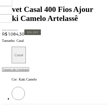
Duvet Casal 400 Fios Ajour
Kaki Camelo Artelassê
Original Price:
R$ 1.549,00
30
% OFF
Price:
R$ 1.084,30
Tamanho:
Casal
Casal
Tabela de medidas
Cor
:
Kaki Camelo
Cor: Kaki Camelo