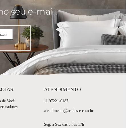
no seu e-mail.
IAR
LOJAS
ATENDIMENTO
o de Você
11 97221-0187
Decoradores
atendimento@artelasse.com.br
Seg. a Sex das 8h às 17h