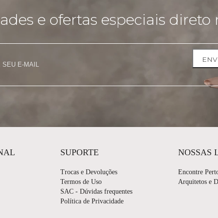
des e ofertas especiais direto 
ENV
NAL
SUPORTE
NOSSAS 
Trocas e Devoluções
Encontre Pert
Termos de Uso
Arquitetos e 
SAC - Dúvidas frequentes
Política de Privacidade