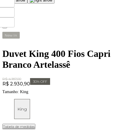
New In
Duvet King 400 Fios Capri
Branco Artelassê
Original Price:
R$ 4.187,00
30
% OFF
Price:
R$ 2.930,90
Tamanho:
King
King
Tabela de medidas