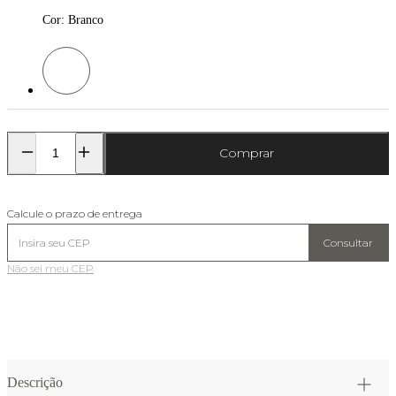
Cor
:
Branco
Cor: Branco
Comprar
Calcule o prazo de entrega
Consultar
Não sei meu CEP
Descrição