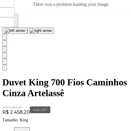
There was a problem loading your image
Duvet King 700 Fios Caminhos
Cinza Artelassê
Original Price:
R$ 4.097,00
40
% OFF
Price:
R$ 2.458,20
Tamanho:
King