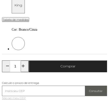
King
Tabela de medidas
Cor
:
Branco/Cinza
Cor: Branco/Cinza
Comprar
Calcule o prazo de entrega
Consultar
Não sei meu CEP