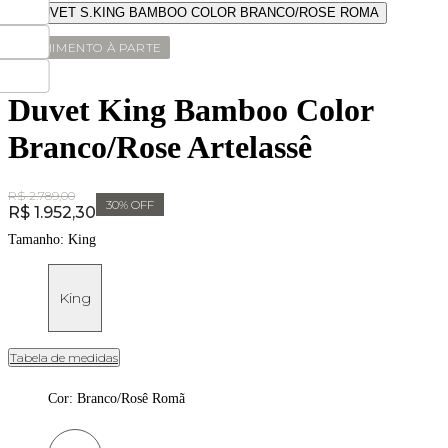
ENCHIMENTO À PARTE
Duvet King Bamboo Color
Branco/Rose Artelassê
Original Price:
R$ 2.789,00
30
% OFF
Price:
R$ 1.952,30
Tamanho:
King
King
Tabela de medidas
Cor
:
Branco/Rosê Romã
Cor: Branco/Rosê Romã