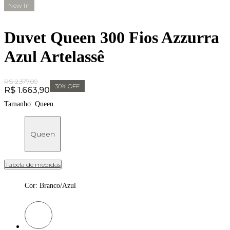
New In
Duvet Queen 300 Fios Azzurra
Azul Artelassê
Original Price:
R$ 2.377,00
30
% OFF
Price:
R$ 1.663,90
Tamanho:
Queen
Queen
Tabela de medidas
Cor
:
Branco/Azul
Cor: Branco/Azul