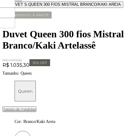
ENCHIMENTO À PARTE
Duvet Queen 300 fios Mistral
Branco/Kaki Artelassê
Original Price:
R$ 1.479,00
30
% OFF
Price:
R$ 1.035,30
Tamanho:
Queen
Queen
Tabela de medidas
Cor
:
Branco/Kaki Areia
Cor: Branco/Kaki Areia