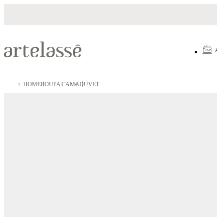
lamento em até 10X sem juros
5% OFF no
HOME
ROUPA CAMA
DUVET