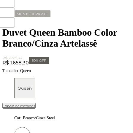
ENCHIMENTO À PARTE
Duvet Queen Bamboo Color
Branco/Cinza Artelassê
Original Price:
R$ 2.369,00
30
% OFF
Price:
R$ 1.658,30
Tamanho:
Queen
Queen
Tabela de medidas
Cor
:
Branco/Cinza Steel
Cor: Branco/Cinza Steel