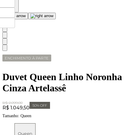
ENCHIMENTO À PARTE
Duvet Queen Linho Noronha
Cinza Artelassê
Original Price:
R$ 2.099,00
50
% OFF
Price:
R$ 1.049,50
Tamanho:
Queen
Queen