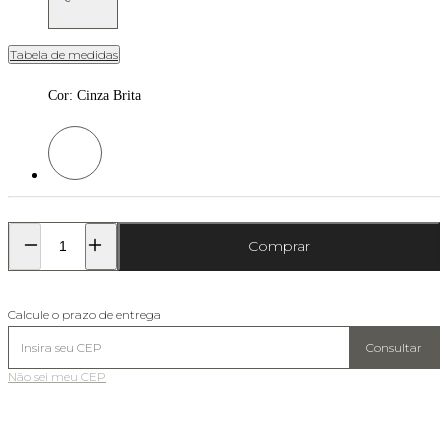
Tabela de medidas
Cor
:
Cinza Brita
Cor: Cinza Brita
Comprar
Calcule o prazo de entrega
Consultar
Não sei meu CEP