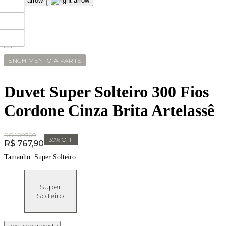
ENCHIMENTO À PARTE
Duvet Super Solteiro 300 Fios
Cordone Cinza Brita Artelassê
Original Price:
R$ 1.097,00
30
% OFF
Price:
R$ 767,90
Tamanho:
Super Solteiro
Super
Solteiro
Tabela de medidas