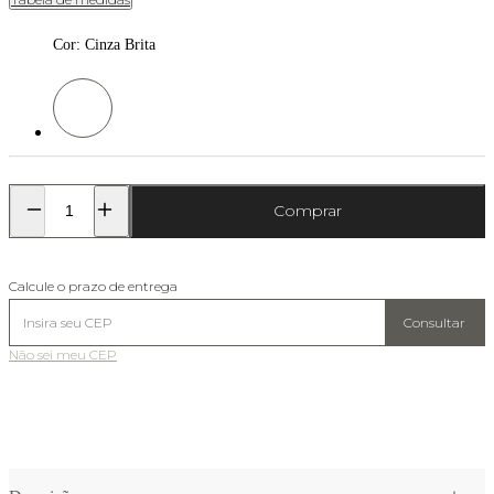
Cor
:
Cinza Brita
Cor: Cinza Brita
Comprar
Calcule o prazo de entrega
Consultar
Não sei meu CEP