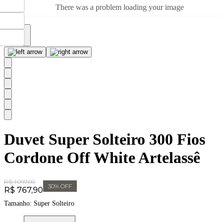
There was a problem loading your image
Duvet Super Solteiro 300 Fios
Cordone Off White Artelassê
Original Price:
R$ 1.097,00
30
% OFF
Price:
R$ 767,90
Tamanho:
Super Solteiro