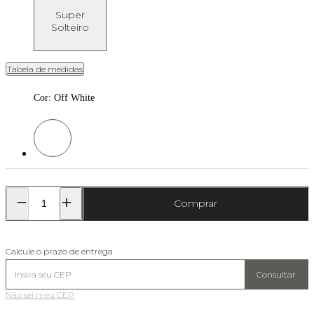
Super
Solteiro
Tabela de medidas
Cor
:
Off White
Cor: Off White
Comprar
Calcule o prazo de entrega
Consultar
Não sei meu CEP