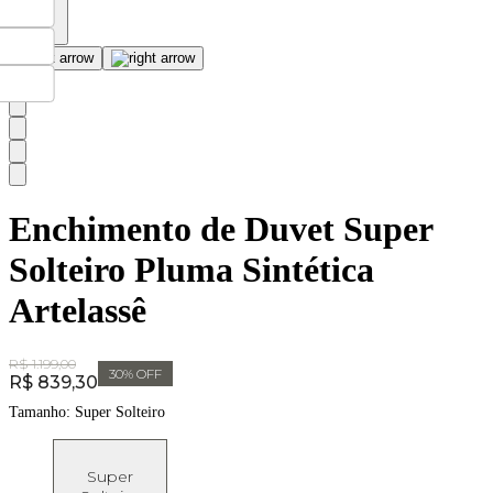
Enchimento de Duvet Super
Solteiro Pluma Sintética
Artelassê
Original Price:
R$ 1.199,00
30
% OFF
Price:
R$ 839,30
Tamanho:
Super Solteiro
Super