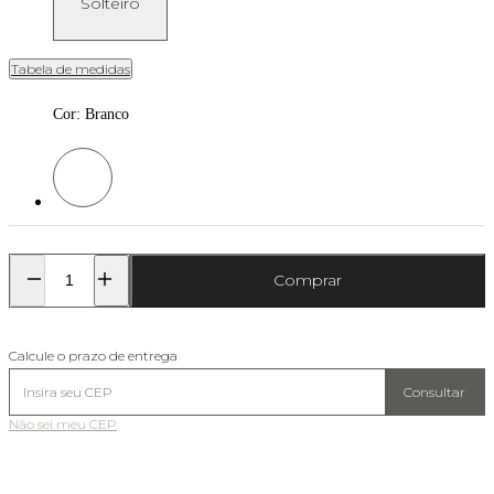
Solteiro
Tabela de medidas
Cor
:
Branco
Cor: Branco
Comprar
Calcule o prazo de entrega
Consultar
Não sei meu CEP