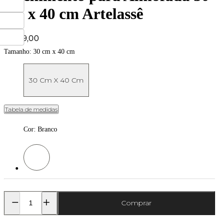
cm x 40 cm Artelassê
Price:
R$ 49,00
Tamanho:
30 cm x 40 cm
30 Cm X 40 Cm
Tabela de medidas
Cor
:
Branco
Cor: Branco
Comprar