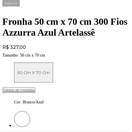
New In
Fronha 50 cm x 70 cm 300 Fios
Azzurra Azul Artelassê
Price:
R$ 327,00
Tamanho:
50 cm x 70 cm
50 Cm X 70 Cm
Tabela de medidas
Cor
:
Branco/Azul
Cor: Branco/Azul