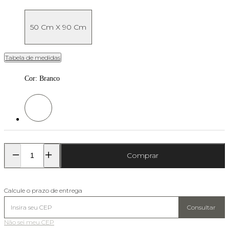
50 Cm X 90 Cm
Tabela de medidas
Cor
:
Branco
Cor: Branco
Comprar
Calcule o prazo de entrega
Consultar
Não sei meu CEP