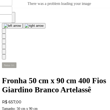
There was a problem loading your image
New In
Fronha 50 cm x 90 cm 400 Fios
Giardino Branco Artelassê
Price:
R$ 657,00
Tamanho:
50 cm x 90 cm