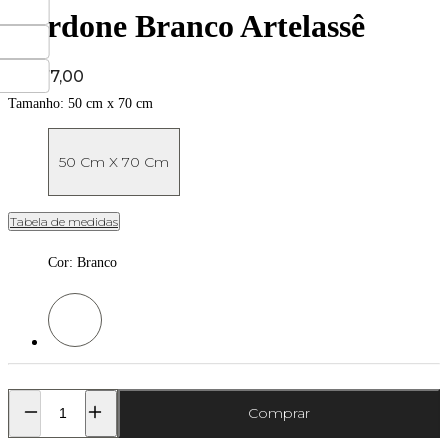
Cordone Branco Artelassê
Price:
R$ 177,00
Tamanho:
50 cm x 70 cm
50 Cm X 70 Cm
Tabela de medidas
Cor
:
Branco
Cor: Branco
Comprar