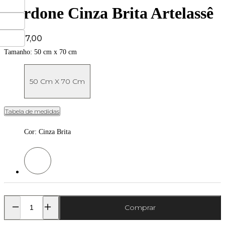
Cordone Cinza Brita Artelassê
Price:
R$ 177,00
Tamanho:
50 cm x 70 cm
50 Cm X 70 Cm
Tabela de medidas
Cor
:
Cinza Brita
Cor: Cinza Brita
Comprar