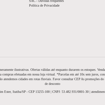
SAC - Dúvidas frequentes
Política de Privacidade
eramente ilustrativas. Ofertas válidas até enquanto durarem os estoques. Venda
a compras efetuadas em nossa loja virtual. *Parcelas em até 10x sem juros, co
ão atendemos cidades em rotas fluviais. Favor consultar CEP As promoções do
de desconto
dim Ester, Itatiba/SP - CEP 13255-100 | CNPJ: 53.482.931/0001-30 | atendime