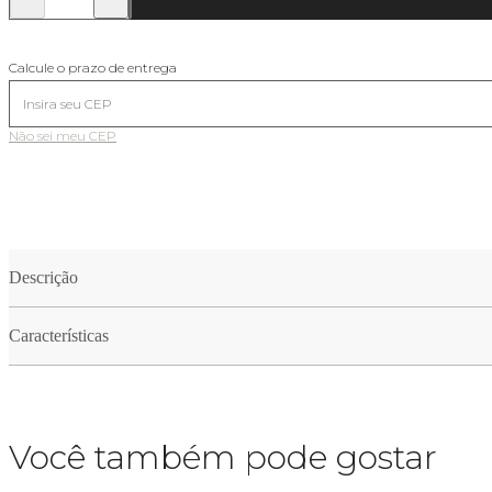
Calcule o prazo de entrega
Não sei meu CEP
Descrição
Características
Você também pode gostar