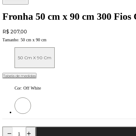
Fronha 50 cm x 90 cm 300 Fios 
Price:
R$ 207,00
Tamanho:
50 cm x 90 cm
50 Cm X 90 Cm
Tabela de medidas
Cor
:
Off White
Cor: Off White