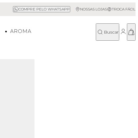
Frete Grátis acima de R$500*
Sal
COMPRE PELO WHATSAPP
NOSSAS LOJAS
TROCA FÁCIL
O
AROMA
Buscar