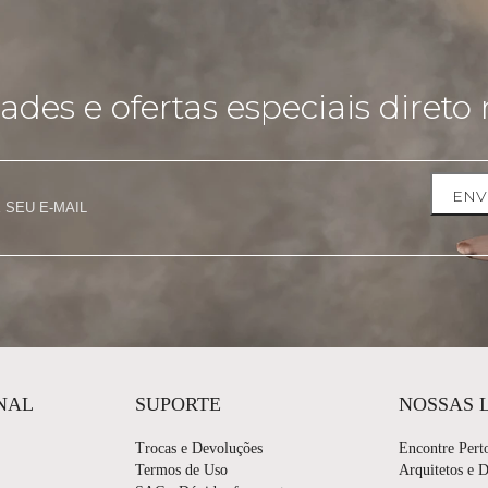
des e ofertas especiais direto 
ENV
NAL
SUPORTE
NOSSAS 
Trocas e Devoluções
Encontre Pert
Termos de Uso
Arquitetos e 