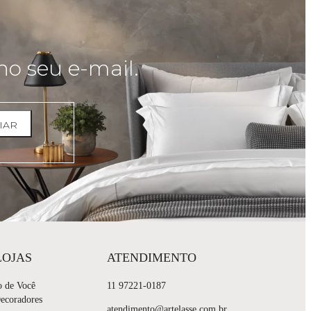
no seu e-mail.
IAR
LOJAS
ATENDIMENTO
o de Você
11 97221-0187
Decoradores
atendimento@artelasse.com.br