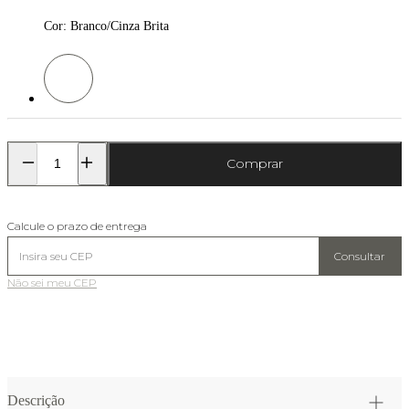
Cor
:
Branco/Cinza Brita
Cor: Branco/Cinza Brita
Comprar
Calcule o prazo de entrega
Consultar
Não sei meu CEP
Descrição