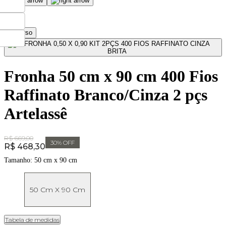
Fronha 50 cm x 90 cm 400 Fios
Raffinato Branco/Cinza 2 pçs
Artelassê
Original Price:
R$ 669,00
30
% OFF
Price:
R$ 468,30
Tamanho:
50 cm x 90 cm
50 Cm X 90 Cm
Tabela de medidas