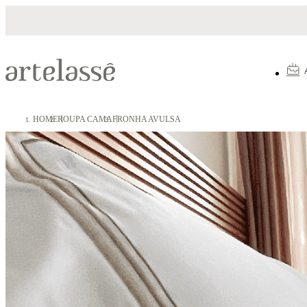
10X sem juros
5% OFF no Pix
HOME
ROUPA CAMA
FRONHA AVULSA