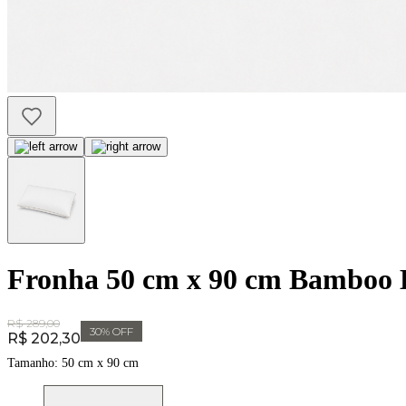
Fronha 50 cm x 90 cm Bamboo B
Original Price:
R$ 289,00
30
% OFF
Price:
R$ 202,30
Tamanho:
50 cm x 90 cm