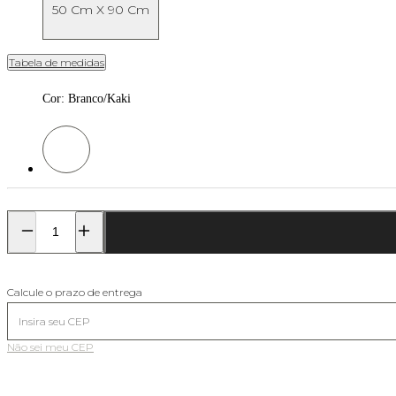
50 Cm X 90 Cm
Tabela de medidas
Cor
:
Branco/Kaki
Cor: Branco/Kaki
Calcule o prazo de entrega
Não sei meu CEP