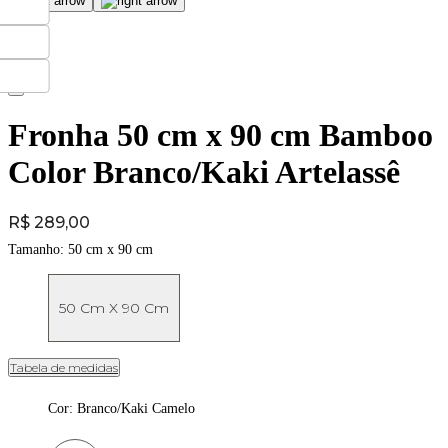
Fronha 50 cm x 90 cm Bamboo
Color Branco/Kaki Artelassê
Price:
R$ 289,00
Tamanho:
50 cm x 90 cm
50 Cm X 90 Cm
Tabela de medidas
Cor
:
Branco/Kaki Camelo
Cor: Branco/Kaki Camelo