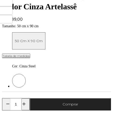
Color Cinza Artelassê
Price:
R$ 289,00
Tamanho:
50 cm x 90 cm
50 Cm X 90 Cm
Tabela de medidas
Cor
:
Cinza Steel
Cor: Cinza Steel
Comprar